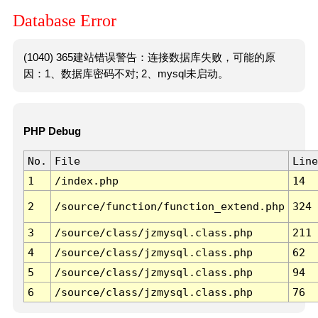
Database Error
(1040) 365建站错误警告：连接数据库失败，可能的原
因：1、数据库密码不对; 2、mysql未启动。
PHP Debug
No.
File
Line
1
/index.php
14
2
/source/function/function_extend.php
324
3
/source/class/jzmysql.class.php
211
4
/source/class/jzmysql.class.php
62
5
/source/class/jzmysql.class.php
94
6
/source/class/jzmysql.class.php
76