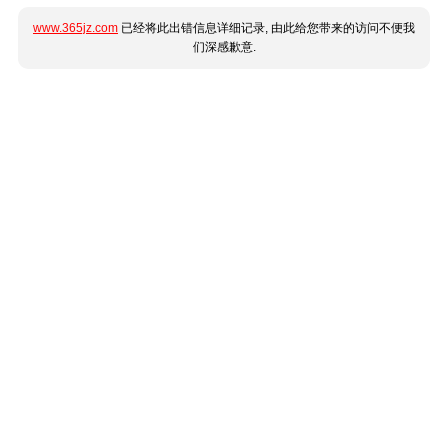
www.365jz.com
已经将此出错信息详细记录, 由此给您带来的访问不便我
们深感歉意.