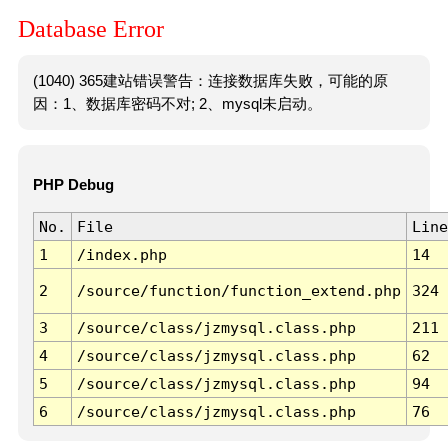
Database Error
(1040) 365建站错误警告：连接数据库失败，可能的原
因：1、数据库密码不对; 2、mysql未启动。
PHP Debug
No.
File
Line
1
/index.php
14
2
/source/function/function_extend.php
324
3
/source/class/jzmysql.class.php
211
4
/source/class/jzmysql.class.php
62
5
/source/class/jzmysql.class.php
94
6
/source/class/jzmysql.class.php
76