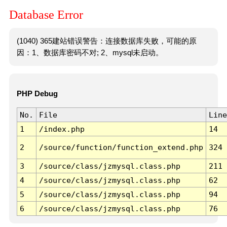
Database Error
(1040) 365建站错误警告：连接数据库失败，可能的原
因：1、数据库密码不对; 2、mysql未启动。
PHP Debug
No.
File
Line
1
/index.php
14
2
/source/function/function_extend.php
324
3
/source/class/jzmysql.class.php
211
4
/source/class/jzmysql.class.php
62
5
/source/class/jzmysql.class.php
94
6
/source/class/jzmysql.class.php
76