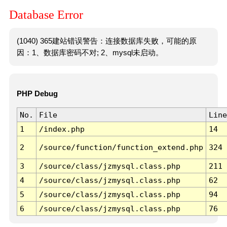
Database Error
(1040) 365建站错误警告：连接数据库失败，可能的原
因：1、数据库密码不对; 2、mysql未启动。
PHP Debug
No.
File
Line
1
/index.php
14
2
/source/function/function_extend.php
324
3
/source/class/jzmysql.class.php
211
4
/source/class/jzmysql.class.php
62
5
/source/class/jzmysql.class.php
94
6
/source/class/jzmysql.class.php
76