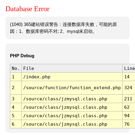
Database Error
(1040) 365建站错误警告：连接数据库失败，可能的原
因：1、数据库密码不对; 2、mysql未启动。
PHP Debug
No.
File
Line
1
/index.php
14
2
/source/function/function_extend.php
324
3
/source/class/jzmysql.class.php
211
4
/source/class/jzmysql.class.php
62
5
/source/class/jzmysql.class.php
94
6
/source/class/jzmysql.class.php
76