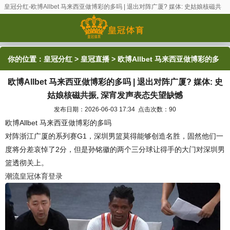
皇冠分红-欧博Allbet 马来西亚做博彩的多吗 | 退出对阵广厦? 媒体: 史姑娘核磁共
振, 深宵发声表态失望缺憾
你的位置：
皇冠分红
>
皇冠直播
> 欧博Allbet 马来西亚做博彩的多
欧博Allbet 马来西亚做博彩的多吗 | 退出对阵广厦? 媒体: 史
吗 | 退出对阵广厦? 媒体: 史姑娘核磁共振, 深宵发声表态失望缺憾
姑娘核磁共振, 深宵发声表态失望缺憾
发布日期：2026-06-03 17:34 点击次数：90
欧博Allbet 马来西亚做博彩的多吗
对阵浙江广厦的系列赛G1，深圳男篮莫得能够创造名胜，固然他们一
度将分差哀悼了2分，但是孙铭徽的两个三分球让得手的大门对深圳男
篮透彻关上。
潮流
皇冠体育登录