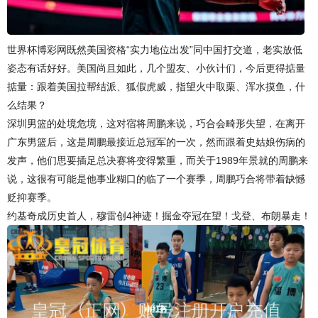
世界杯博彩网既然美国资格“实力地位出发”同中国打交道，老实放低
姿态有话好好。美国尚且如此，几个盟友、小伙计们，今后更得掂量
掂量：跟着美国拉帮结派、狐假虎威，指望火中取栗、浑水摸鱼，什
么结果？
深圳男篮的处境危境，这对宿将周鹏来说，巧合会畸形失望，在离开
广东男篮后，这是周鹏最接近总冠军的一次，然而跟着史姑娘伤病的
发声，他们思要插足总决赛将变得繁重，而关于1989年景就的周鹏来
说，这很有可能是他事业糊口的临了一个赛季，周鹏巧合将带着缺憾
贬抑赛季。
约基奇成历史首人，穆雷创4神迹！掘金夺冠在望！戈登、布朗暴走！