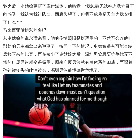
验之后，史姑娘更新了应付媒体，他暗意：“我以致无法神态我方目下
的感受，我认为我让队友、西席失望了，但我不成质疑天主为我安排
了什么？”
马来西亚做博彩的多吗
从史姑娘的说念话来看，他的伤情照旧是挺严重的，不然不会连他们
那处的天主都拿出来说事了，按照当下的情况，史姑娘很有可能会缺
席接下来的比赛，而在短少了史姑娘之后，深圳男篮思要抗争战无不
堪的广厦男篮就变得极重，原来广厦男篮就有着体系的加成，而跟着
孙铭徽转头的此消彼长，深圳男篮处境确凿危境了。