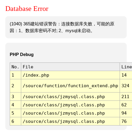
Database Error
(1040) 365建站错误警告：连接数据库失败，可能的原
因：1、数据库密码不对; 2、mysql未启动。
PHP Debug
No.
File
Line
1
/index.php
14
2
/source/function/function_extend.php
324
3
/source/class/jzmysql.class.php
211
4
/source/class/jzmysql.class.php
62
5
/source/class/jzmysql.class.php
94
6
/source/class/jzmysql.class.php
76