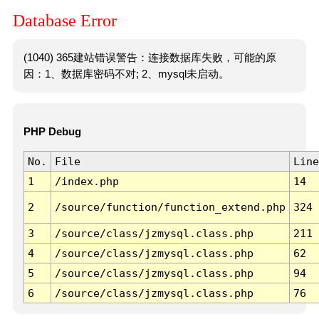
Database Error
(1040) 365建站错误警告：连接数据库失败，可能的原
因：1、数据库密码不对; 2、mysql未启动。
PHP Debug
No.
File
Line
1
/index.php
14
2
/source/function/function_extend.php
324
3
/source/class/jzmysql.class.php
211
4
/source/class/jzmysql.class.php
62
5
/source/class/jzmysql.class.php
94
6
/source/class/jzmysql.class.php
76