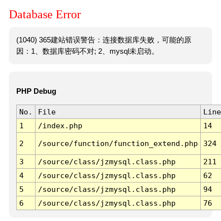
Database Error
(1040) 365建站错误警告：连接数据库失败，可能的原
因：1、数据库密码不对; 2、mysql未启动。
PHP Debug
No.
File
Line
1
/index.php
14
2
/source/function/function_extend.php
324
3
/source/class/jzmysql.class.php
211
4
/source/class/jzmysql.class.php
62
5
/source/class/jzmysql.class.php
94
6
/source/class/jzmysql.class.php
76