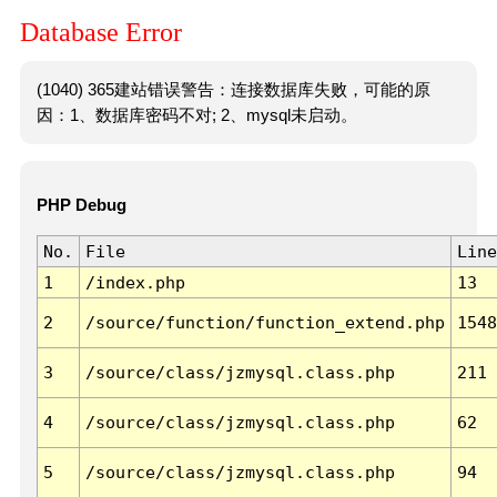
Database Error
(1040) 365建站错误警告：连接数据库失败，可能的原
因：1、数据库密码不对; 2、mysql未启动。
PHP Debug
No.
File
Line
1
/index.php
13
2
/source/function/function_extend.php
1548
3
/source/class/jzmysql.class.php
211
4
/source/class/jzmysql.class.php
62
5
/source/class/jzmysql.class.php
94