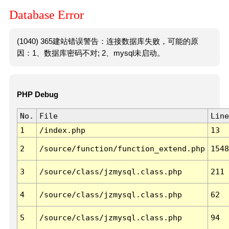
Database Error
(1040) 365建站错误警告：连接数据库失败，可能的原
因：1、数据库密码不对; 2、mysql未启动。
PHP Debug
No.
File
Line
1
/index.php
13
2
/source/function/function_extend.php
1548
3
/source/class/jzmysql.class.php
211
4
/source/class/jzmysql.class.php
62
5
/source/class/jzmysql.class.php
94