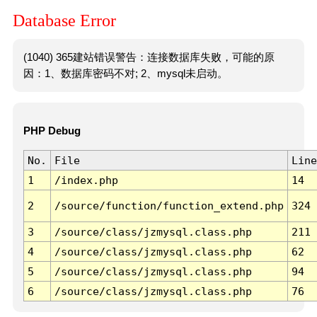
Database Error
(1040) 365建站错误警告：连接数据库失败，可能的原
因：1、数据库密码不对; 2、mysql未启动。
PHP Debug
No.
File
Line
1
/index.php
14
2
/source/function/function_extend.php
324
3
/source/class/jzmysql.class.php
211
4
/source/class/jzmysql.class.php
62
5
/source/class/jzmysql.class.php
94
6
/source/class/jzmysql.class.php
76