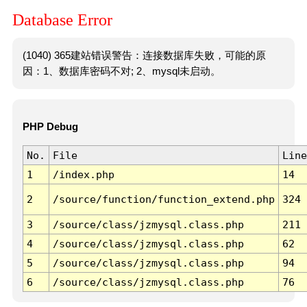
Database Error
(1040) 365建站错误警告：连接数据库失败，可能的原
因：1、数据库密码不对; 2、mysql未启动。
PHP Debug
No.
File
Line
1
/index.php
14
2
/source/function/function_extend.php
324
3
/source/class/jzmysql.class.php
211
4
/source/class/jzmysql.class.php
62
5
/source/class/jzmysql.class.php
94
6
/source/class/jzmysql.class.php
76