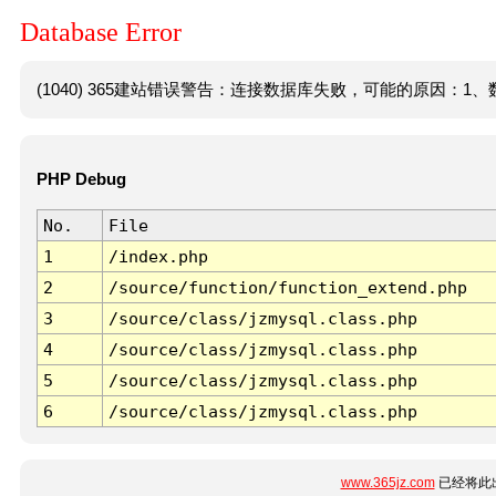
Database Error
(1040) 365建站错误警告：连接数据库失败，可能的原因：1、数
PHP Debug
No.
File
1
/index.php
2
/source/function/function_extend.php
3
/source/class/jzmysql.class.php
4
/source/class/jzmysql.class.php
5
/source/class/jzmysql.class.php
6
/source/class/jzmysql.class.php
www.365jz.com
已经将此