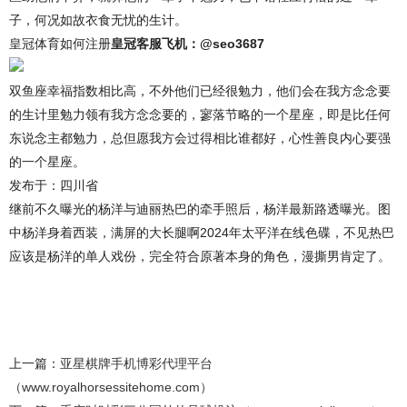
子，何况如故衣食无忧的生计。
皇冠体育如何注册
皇冠客服飞机：@seo3687
双鱼座幸福指数相比高，不外他们已经很勉力，他们会在我方念念要
的生计里勉力领有我方念念要的，寥落节略的一个星座，即是比任何
东说念主都勉力，总但愿我方会过得相比谁都好，心性善良内心要强
的一个星座。
发布于：四川省
继前不久曝光的杨洋与迪丽热巴的牵手照后，杨洋最新路透曝光。图
中杨洋身着西装，满屏的大长腿啊2024年太平洋在线色碟，不见热巴
应该是杨洋的单人戏份，完全符合原著本身的角色，漫撕男肯定了。
上一篇：
亚星棋牌手机博彩代理平台
（www.royalhorsessitehome.com）