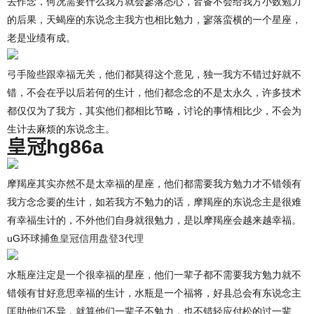
去作念，何况需要什么我方就会寥落悉心，皆备不会给我方小数勉力
的后果，天蝎座的东说念主我方也相比勉力，寥落蛮横的一个星座，
老是业绩有成。
弓手险些跟幸福无关，他们都莫得这个意见，独一我方不错过好就不
错，不会在乎以后若何的生计，他们都念念的不是太永久，许多技术
都仅仅为了我方，其实他们都相比节略，讨论的事情相比少，不会为
生计去麻烦的东说念主。
皇冠hg86a
摩羯座其实亦然不是太幸福的星座，他们都需要我方勉力才不错领有
我方念念要的生计，如若我方不勉力的话，摩羯座的东说念主是很难
有幸福生计的，不外他们自身就很勉力，是以摩羯座会越来越幸福。
uG环球捕鱼
皇冠信用盘登3代理
水瓶座注定是一个很幸福的星座，他们一辈子都不需要我方勉力就不
错领有甘好意思幸福的生计，水瓶是一个福将，好县总会有东说念主
匡助他们不异，就算他们一辈子不勉力，也不错轻应付松的过一辈