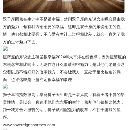
双子座固然在生计中不是很幸福，然则双子座的东说念主呢会经由我
方的勉力，领有我方念念要的幸福，这即是双子座的东说念主的性
情，他们都相比要强，不心爱在生计上过得相比差，就会一直为了我
方的生计勉力下去。
巨蟹座的东说念主确凿很幸福2024年太平洋在线色碟，因为巨蟹座的
东说念主相比端庄，无论作念什么事请都很勉力，是以他们老是会念
念着以后不错好好的改革我方，不会让我方一直处于相比被迫的局
面，也许这即是巨蟹注定很幸福的事理，
狮子幸福指数很高，毕竟狮子天生即是王者风韵，有着王者不异的昂
贵性情，是以会一直追求他们念念要的生计，然则他们都相比勉力，
独一我方合计很苦的话，狮子就相配勉力的改革，不甘于庸碌的星
座。
www.sovereignsportsco.com