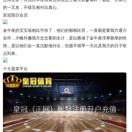
的一又友，不错互相付出真心。
皇冠假日会员
金牛座的宝宝就相比可伶了，他们的都相比苦，一直都是要我方通力
合作，才略抖擞我方念念要的生计，是以教诲了金牛座淳厚敦厚的性
情，是以他们会一直沉默地付出，但愿不错早一天比及我方的日子快
点到来。
十大菠菜平台