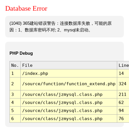
Database Error
(1040) 365建站错误警告：连接数据库失败，可能的原
因：1、数据库密码不对; 2、mysql未启动。
PHP Debug
No.
File
Line
1
/index.php
14
2
/source/function/function_extend.php
324
3
/source/class/jzmysql.class.php
211
4
/source/class/jzmysql.class.php
62
5
/source/class/jzmysql.class.php
94
6
/source/class/jzmysql.class.php
76