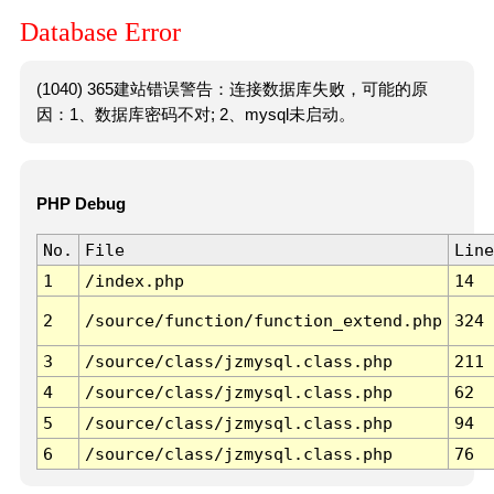
Database Error
(1040) 365建站错误警告：连接数据库失败，可能的原
因：1、数据库密码不对; 2、mysql未启动。
PHP Debug
No.
File
Line
1
/index.php
14
2
/source/function/function_extend.php
324
3
/source/class/jzmysql.class.php
211
4
/source/class/jzmysql.class.php
62
5
/source/class/jzmysql.class.php
94
6
/source/class/jzmysql.class.php
76