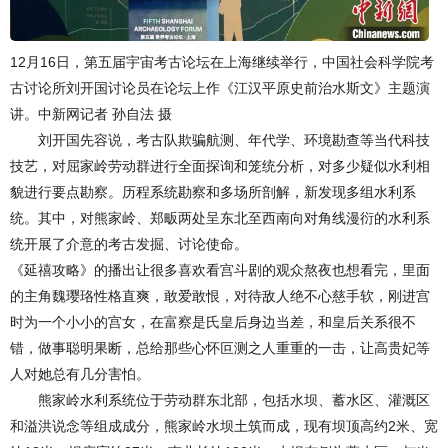
12月16日，第五届宇宙考古论坛在上海继续举行，中国社会科学院考
古讨论所刘开国讨论员在论坛上作《江汉平原史前治水斯文》主题演
讲。中新网记者 孙自法 摄
刘开国先容说，考古队欺骗航测、年代学、环境勘查等当代科技
技艺，对屈家岭劳动群进行全面探询和笼统分析，对多少疑似水利相
貌进行要点勘察。历程系统勘察和多场所剖解，新发现多组水利系
统。其中，对熊家岭、郑畈两处呈东北至西南向对角线漫衍的水利系
统开展了介意的考古发掘、讨论使命。
《延禧攻略》的播出让很多喜欢看宫斗剧的观众熬夜也想看完，里面
的主角魏璎珞性格直爽，敢爱敢恨，对待敌人绝不心慈手软，刚进宫
时为一个小小的宫女，在富察是氏皇后身边当差，和皇后关系很不
错，做事聪明果断，总给那些心怀叵测之人重重的一击，让高贵妃等
人对她总有几分害怕。
熊家岭水利系统位于劳动群东北部，包括水坝、蓄水区、灌溉区
和溢洪说念等组成成分，熊家岭水坝土筑而成，现有坝顶高约2米、宽