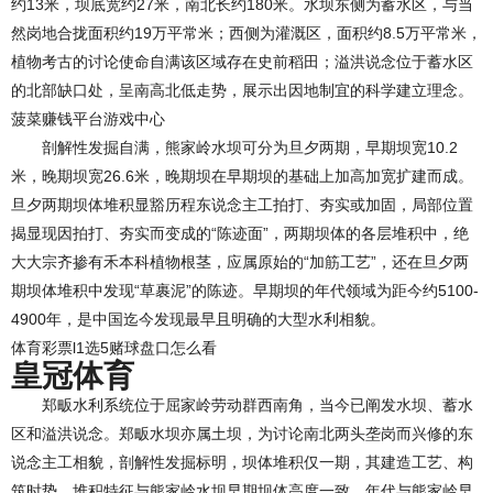
约13米，坝底宽约27米，南北长约180米。水坝东侧为蓄水区，与当
然岗地合拢面积约19万平常米；西侧为灌溉区，面积约8.5万平常米，
植物考古的讨论使命自满该区域存在史前稻田；溢洪说念位于蓄水区
的北部缺口处，呈南高北低走势，展示出因地制宜的科学建立理念。
菠菜赚钱平台游戏中心
剖解性发掘自满，熊家岭水坝可分为旦夕两期，早期坝宽10.2
米，晚期坝宽26.6米，晚期坝在早期坝的基础上加高加宽扩建而成。
旦夕两期坝体堆积显豁历程东说念主工拍打、夯实或加固，局部位置
揭显现因拍打、夯实而变成的“陈迹面”，两期坝体的各层堆积中，绝
大大宗齐掺有禾本科植物根茎，应属原始的“加筋工艺”，还在旦夕两
期坝体堆积中发现“草裹泥”的陈迹。早期坝的年代领域为距今约5100-
4900年，是中国迄今发现最早且明确的大型水利相貌。
体育彩票l1选5赌球盘口怎么看
皇冠体育
郑畈水利系统位于屈家岭劳动群西南角，当今已阐发水坝、蓄水
区和溢洪说念。郑畈水坝亦属土坝，为讨论南北两头垄岗而兴修的东
说念主工相貌，剖解性发掘标明，坝体堆积仅一期，其建造工艺、构
筑时势、堆积特征与熊家岭水坝早期坝体高度一致，年代与熊家岭早