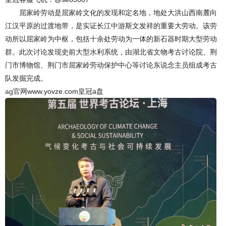
屈家岭劳动是屈家岭文化的发现和定名地，地处大洪山西南麓向
江汉平原的过渡地带，是实证长江中游斯文发祥的重要大劳动。该劳
动所以屈家岭为中枢，包括十余处劳动为一体的新石器时期大型劳动
群。此次讨论发现史前大型水利系统，由湖北省文物考古讨论院、荆
门市博物馆、荆门市屈家岭劳动保护中心等讨论东说念主员组成考古
队发掘完成。
ag官网
www.yovze.com皇冠a盘