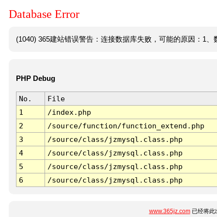
Database Error
(1040) 365建站错误警告：连接数据库失败，可能的原因：1、数
PHP Debug
No.
File
1
/index.php
2
/source/function/function_extend.php
3
/source/class/jzmysql.class.php
4
/source/class/jzmysql.class.php
5
/source/class/jzmysql.class.php
6
/source/class/jzmysql.class.php
www.365jz.com
已经将此