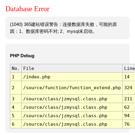
Database Error
(1040) 365建站错误警告：连接数据库失败，可能的原
因：1、数据库密码不对; 2、mysql未启动。
PHP Debug
No.
File
Line
1
/index.php
14
2
/source/function/function_extend.php
324
3
/source/class/jzmysql.class.php
211
4
/source/class/jzmysql.class.php
62
5
/source/class/jzmysql.class.php
94
6
/source/class/jzmysql.class.php
76