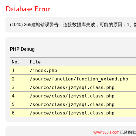
Database Error
(1040) 365建站错误警告：连接数据库失败，可能的原因：1、数
PHP Debug
No.
File
1
/index.php
2
/source/function/function_extend.php
3
/source/class/jzmysql.class.php
4
/source/class/jzmysql.class.php
5
/source/class/jzmysql.class.php
6
/source/class/jzmysql.class.php
www.365jz.com
已经将此