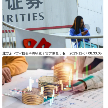
北交所IPO审核表率将收紧？官方恢复：假... 2023-12-07 08:33:05