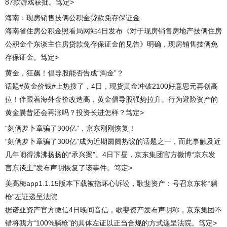
87款游戏获批。笃定>
海南：现房销售技俩公积金贷款免存保证金
海南省住房公积金照看局网站4日发布《对于现房销售房地产技俩住房
公积金个东谈主住房贷款免存保证金的见告》明确，现房销售技俩免
存保证金。笃定>
黄金，狂飙！倡导股能否告成“淘金”？
话题#黄金价钱#上热搜了，4日，现货黄金冲破2100好意思元再创高
位！伴跟着海外金价改造高，黄金倡导股强势拉升。行为避险资产的
黄金曩昔还会再涨吗？投资长进怎样？笃定>
“刻俩萝卜章骗了300亿”，京东刚刚恢复！
“刻俩萝卜章骗了300亿”成为近期阛阓热议的话题之一，而此事触及近
几年闹得沸沸扬扬的“承兴案”。4日下昼，京东集团官方微博“京东发
言东谈主”发布声明恢复了该事件。笃定>
美高梅app1.1.15版本下载被指坏心诉讼，歌斐资产：号召京东将“躺
枪”左证递呈法院
据诺亚资产官方微信4日晚间音信，歌斐资产发布声明称，京东集团不
错将我方“100%躺枪”的具体左证以正当合规的方式递呈法院。笃定>