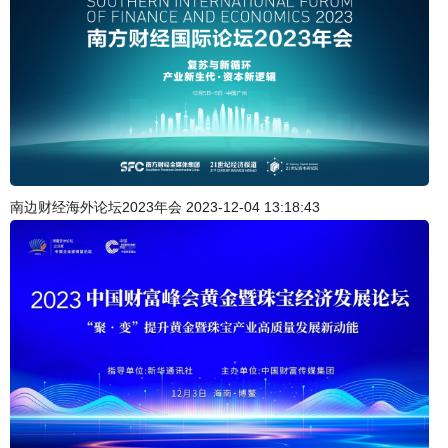
南边财经海外论坛2023年会 2023-12-04 13:18:43