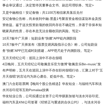
事会审议通过，决定暂停其董事会文书、副总司理职务。笃定>
又是中融相信！安记食物：共1100万相信家具落后兑付
安记食物公告称，尚未收到中融-昱盈1号聚首资金相信谋划本金及投
资收益。鉴于这次投资款项的收回尚存在不确定性，并基于非保本知
晓家具的性质，存在本息无法全额收回的风险。笃定>
10天7板中广天择：短剧业务“快燃”APP处内测阶段
10天7板中广天择发布《股票交易风险指示公告》称，公司短剧业
务“快燃”APP已完成时刻搭建，APP咫尺处于内测阶段。笃定>
五月天经纪公司：巡回上演中不存在假唱
4日晚间，五月天经纪公司敬佩音乐官方微博“敬佩音乐Bin-music”发
布声明称，五月天在巡回上演中不存在职何假唱行动，汇聚上对于“五
月天假唱”的言论均为坏心袭击、贬低中伤。笃定>
澳门六合彩彩票网【晚间个股公告精选】华友钴业：与福特汽车和淡
水河谷印尼等互助Pomalaa技俩
华友钴业公告，公司拟通过全资子公司华骐新加坡与淡水河谷印尼、
福特汽车及KNI公司签署《经矫正与重述的合伙公约》，与淡水河谷