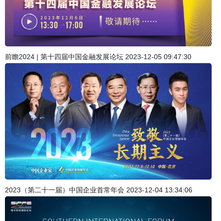
前瞻2024 | 第十四届中国金融发展论坛 2023-12-05 09:47:30
2023（第二十一届）中国企业首常年会 2023-12-04 13:34:06