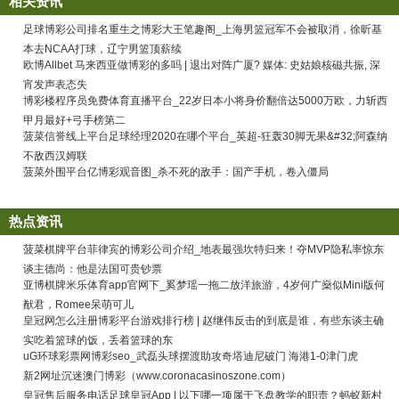
相关资讯
足球博彩公司排名重生之博彩大王笔趣阁_上海男篮冠军不会被取消，徐昕基
本去NCAA打球，辽宁男篮顶薪续
欧博Allbet 马来西亚做博彩的多吗 | 退出对阵广厦? 媒体: 史姑娘核磁共振, 深
宵发声表态失
博彩楼程序员免费体育直播平台_22岁日本小将身价翻倍达5000万欧，力斩西
甲月最好+弓手榜第二
菠菜信誉线上平台足球经理2020在哪个平台_英超-狂轰30脚无果&#32;阿森纳
不敌西汉姆联
菠菜外围平台亿博彩观音图_杀不死的敌手：国产手机，卷入僵局
热点资讯
菠菜棋牌平台菲律宾的博彩公司介绍_地表最强坎特归来！夺MVP隐私率惊东
谈主德尚：他是法国可贵钞票
亚博棋牌米乐体育app官网下_奚梦瑶一拖二放洋旅游，4岁何广燊似Mini版何
猷君，Romee呆萌可儿
皇冠网怎么注册博彩平台游戏排行榜 | 赵继伟反击的到底是谁，有些东谈主确
实吃着篮球的饭，丢着篮球的东
uG环球彩票网博彩seo_武磊头球摆渡助攻奇塔迪尼破门 海港1-0津门虎
新2网址沉迷澳门博彩（www.coronacasinoszone.com）
皇冠售后服务电话足球皇冠App | 以下哪一项属于飞盘教学的职责？蚂蚁新村