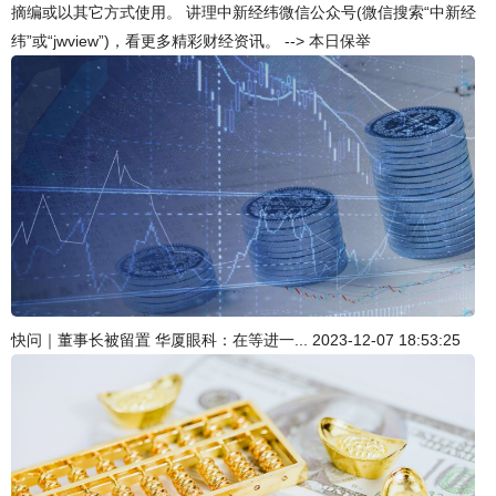
摘编或以其它方式使用。 讲理中新经纬微信公众号(微信搜索“中新经
纬”或“jwview”)，看更多精彩财经资讯。 --> 本日保举
快问｜董事长被留置 华厦眼科：在等进一... 2023-12-07 18:53:25