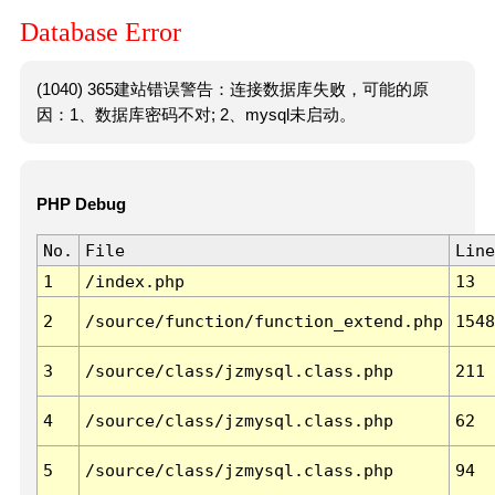
Database Error
(1040) 365建站错误警告：连接数据库失败，可能的原
因：1、数据库密码不对; 2、mysql未启动。
PHP Debug
No.
File
Line
1
/index.php
13
2
/source/function/function_extend.php
1548
3
/source/class/jzmysql.class.php
211
4
/source/class/jzmysql.class.php
62
5
/source/class/jzmysql.class.php
94