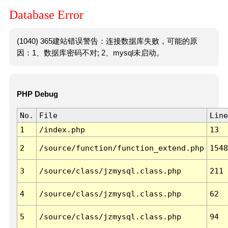
Database Error
(1040) 365建站错误警告：连接数据库失败，可能的原
因：1、数据库密码不对; 2、mysql未启动。
PHP Debug
No.
File
Line
1
/index.php
13
2
/source/function/function_extend.php
1548
3
/source/class/jzmysql.class.php
211
4
/source/class/jzmysql.class.php
62
5
/source/class/jzmysql.class.php
94