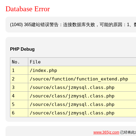
Database Error
(1040) 365建站错误警告：连接数据库失败，可能的原因：1、数
PHP Debug
No.
File
1
/index.php
2
/source/function/function_extend.php
3
/source/class/jzmysql.class.php
4
/source/class/jzmysql.class.php
5
/source/class/jzmysql.class.php
6
/source/class/jzmysql.class.php
www.365jz.com
已经将此