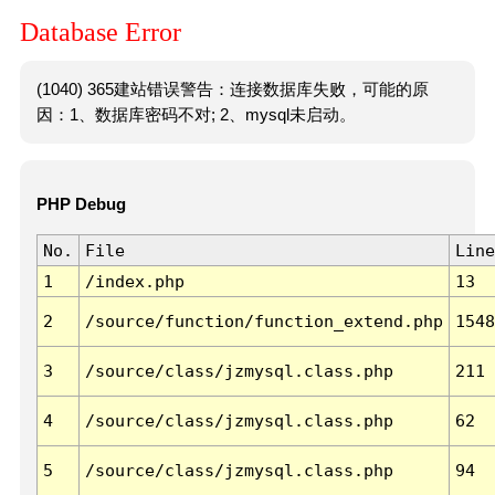
Database Error
(1040) 365建站错误警告：连接数据库失败，可能的原
因：1、数据库密码不对; 2、mysql未启动。
PHP Debug
No.
File
Line
1
/index.php
13
2
/source/function/function_extend.php
1548
3
/source/class/jzmysql.class.php
211
4
/source/class/jzmysql.class.php
62
5
/source/class/jzmysql.class.php
94