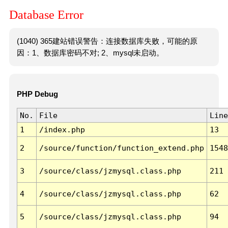
Database Error
(1040) 365建站错误警告：连接数据库失败，可能的原
因：1、数据库密码不对; 2、mysql未启动。
PHP Debug
No.
File
Line
1
/index.php
13
2
/source/function/function_extend.php
1548
3
/source/class/jzmysql.class.php
211
4
/source/class/jzmysql.class.php
62
5
/source/class/jzmysql.class.php
94